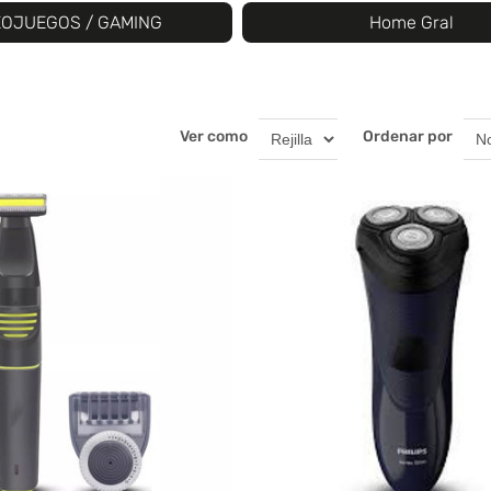
EOJUEGOS / GAMING
Home Gral
Ver como
Ordenar por