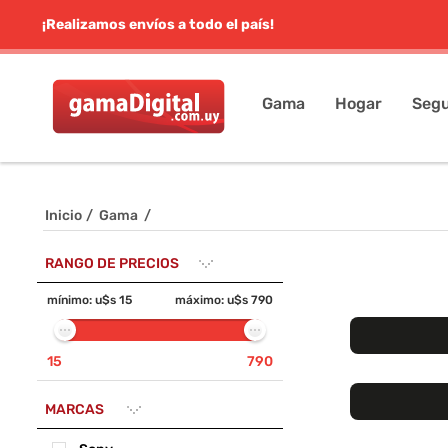
¡Realizamos envíos a todo el país!
Gama
Hogar
Segu
Inicio
/
Gama
/
RANGO DE PRECIOS
mínimo:
u$s 15
máximo:
u$s 790
15
790
MARCAS