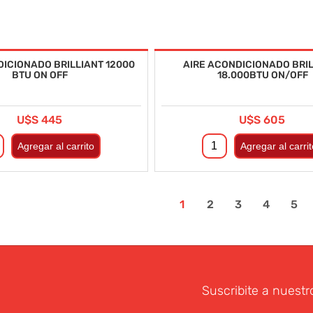
DICIONADO BRILLIANT 12000
AIRE ACONDICIONADO BRI
BTU ON OFF
18.000BTU ON/OFF
U$S 445
U$S 605
tima
1
2
3
4
5
Suscribite a nuestr