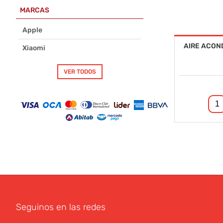
MARCAS
Apple
AIRE ACON
Xiaomi
VER TODOS
Siguiente
Úl
Seguinos en las redes