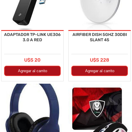
ADAPTADOR TP-LINK UE306
AIRFIBER DISH 5GHZ 30DBI
3.0 A RED
SLANT 45
U$S 20
U$S 228