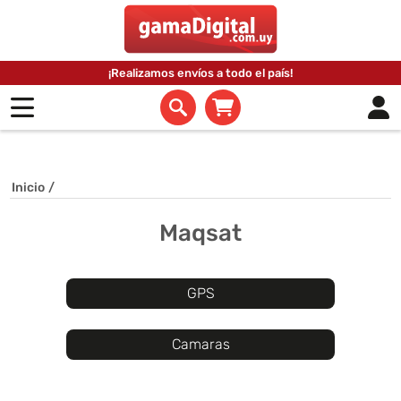
¡Realizamos envíos a todo el país!
Inicio
/
Maqsat
GPS
Camaras