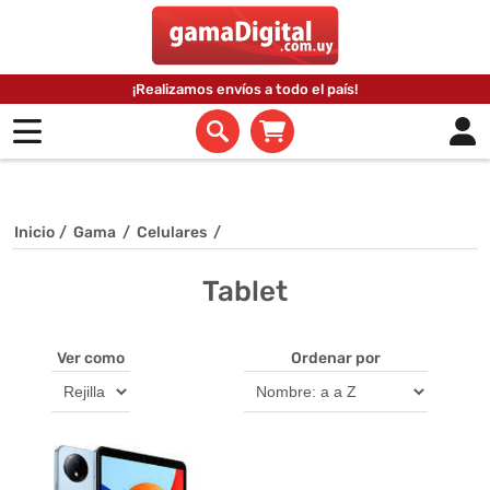
¡Realizamos envíos a todo el país!
Inicio
/
Gama
/
Celulares
/
Tablet
Ver como
Ordenar por