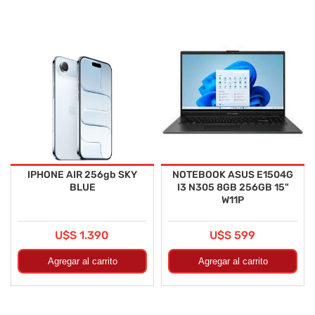
IPHONE AIR 256gb SKY
NOTEBOOK ASUS E1504G
BLUE
I3 N305 8GB 256GB 15"
W11P
U$S 1.390
U$S 599