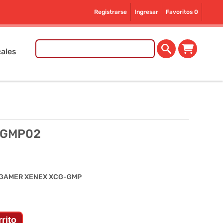
Registrarse
Ingresar
Favoritos
0
ales
-GMP02
 GAMER XENEX XCG-GMP