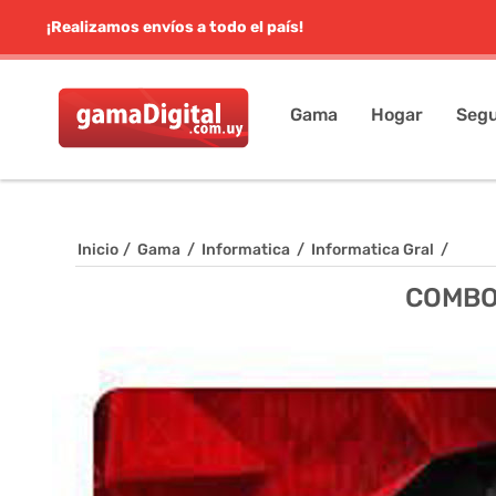
¡Realizamos envíos a todo el país!
Gama
Hogar
Segu
Inicio
/
Gama
/
Informatica
/
Informatica Gral
/
COMBO