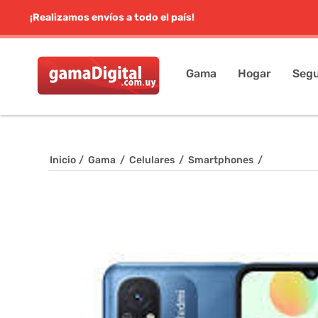
¡Realizamos envíos a todo el país!
Gama
Hogar
Segu
Inicio
/
Gama
/
Celulares
/
Smartphones
/