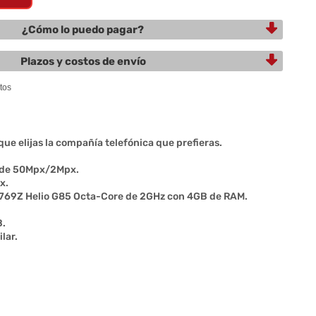
¿Cómo lo puedo pagar?
Plazos y costos de envío
que elijas la compañía telefónica que prefieras.
s de 50Mpx/2Mpx.
x.
769Z Helio G85 Octa-Core de 2GHz con 4GB de RAM.
B.
lar.