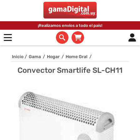
¡Realizamos envíos a todo el país!
Inicio
/
Gama
/
Hogar
/
Home Gral
/
Convector Smartlife SL-CH11