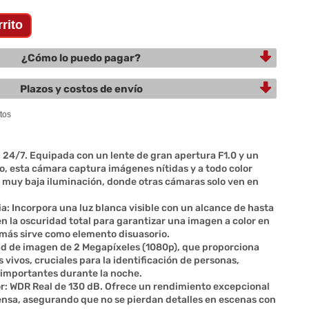
¿Cómo lo puedo pagar?
Plazos y costos de envío
 24/7. Equipada con un lente de gran apertura F1.0 y un
o, esta cámara captura imágenes nítidas y a todo color
 muy baja iluminación, donde otras cámaras solo ven en
: Incorpora una luz blanca visible con un alcance de hasta
en la oscuridad total para garantizar una imagen a color en
ás sirve como elemento disuasorio.
dad de imagen de 2 Megapíxeles (1080p), que proporciona
s vivos, cruciales para la identificación de personas,
s importantes durante la noche.
r: WDR Real de 130 dB. Ofrece un rendimiento excepcional
tensa, asegurando que no se pierdan detalles en escenas con