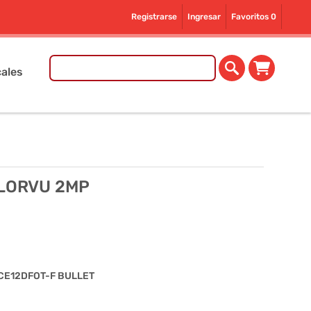
Registrarse
Ingresar
Favoritos
0
ales
OLORVU 2MP
CE12DFOT-F BULLET