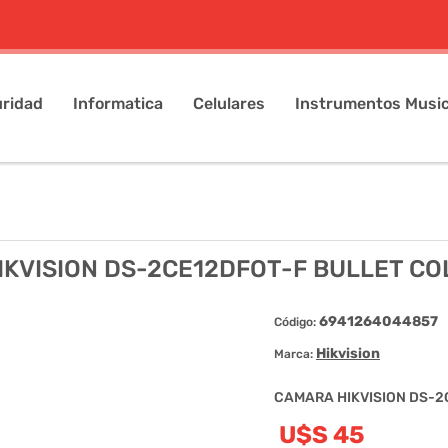
ridad
Informatica
Celulares
Instrumentos Music
KVISION DS-2CE12DFOT-F BULLET C
6941264044857
Código:
Hikvision
Marca:
CAMARA HIKVISION DS-2
U$S 45