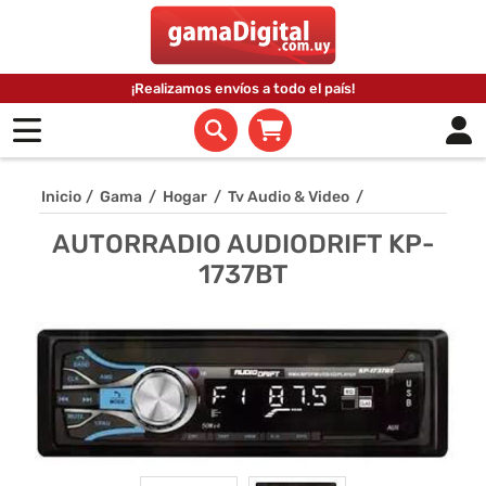
¡Realizamos envíos a todo el país!
Inicio
/
Gama
/
Hogar
/
Tv Audio & Video
/
AUTORRADIO AUDIODRIFT KP-
1737BT