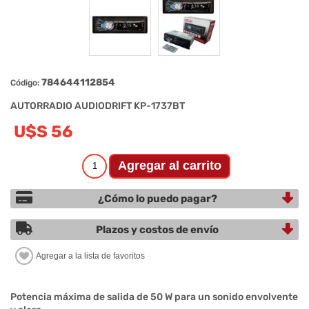
784644112854
Código:
AUTORRADIO AUDIODRIFT KP-1737BT
U$S 56
¿Cómo lo puedo pagar?
Plazos y costos de envío
Potencia máxima de salida de 50 W para un sonido envolvente