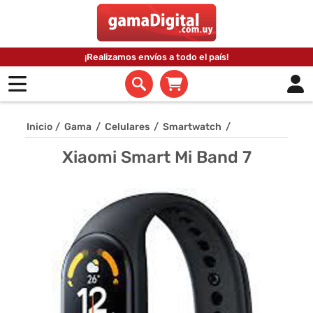
¡Realizamos envíos a todo el país!
Inicio
/
Gama
/
Celulares
/
Smartwatch
/
Xiaomi Smart Mi Band 7