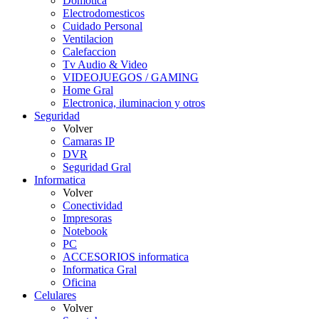
Domotica
Electrodomesticos
Cuidado Personal
Ventilacion
Calefaccion
Tv Audio & Video
VIDEOJUEGOS / GAMING
Home Gral
Electronica, iluminacion y otros
Seguridad
Volver
Camaras IP
DVR
Seguridad Gral
Informatica
Volver
Conectividad
Impresoras
Notebook
PC
ACCESORIOS informatica
Informatica Gral
Oficina
Celulares
Volver