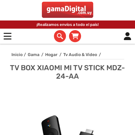
¡Realizamos envíos a todo el país!
Inicio
/
Gama
/
Hogar
/
Tv Audio & Video
/
TV BOX XIAOMI MI TV STICK MDZ-
24-AA