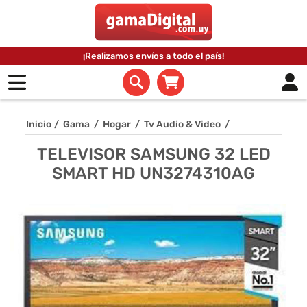
¡Realizamos envíos a todo el país!
Inicio
/
Gama
/
Hogar
/
Tv Audio & Video
/
TELEVISOR SAMSUNG 32 LED
SMART HD UN3274310AG