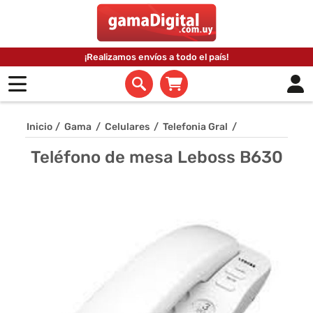
¡Realizamos envíos a todo el país!
Inicio
/
Gama
/
Celulares
/
Telefonia Gral
/
Teléfono de mesa Leboss B630