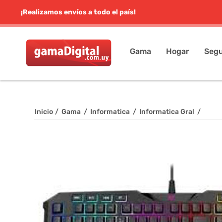
¡Realizamos envíos a todo el país!
Gama
Hogar
Segu
Inicio
/
Gama
/
Informatica
/
Informatica Gral
/