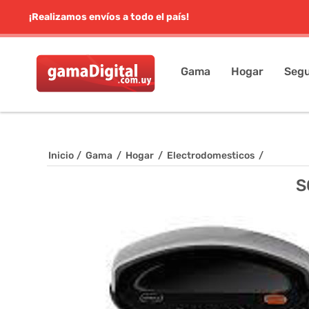
¡Realizamos envíos a todo el país!
Gama
Hogar
Segu
Inicio
/
Gama
/
Hogar
/
Electrodomesticos
/
S