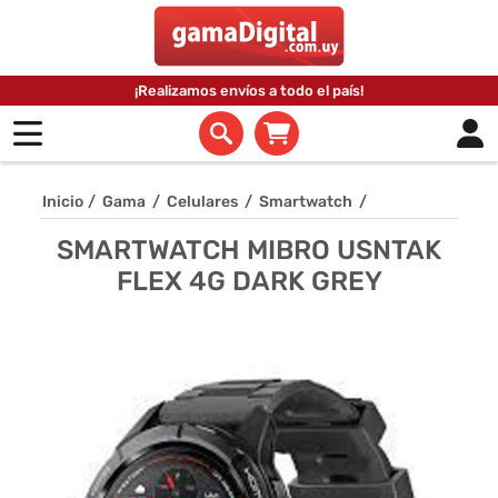
¡Realizamos envíos a todo el país!
Inicio
/
Gama
/
Celulares
/
Smartwatch
/
SMARTWATCH MIBRO USNTAK
FLEX 4G DARK GREY