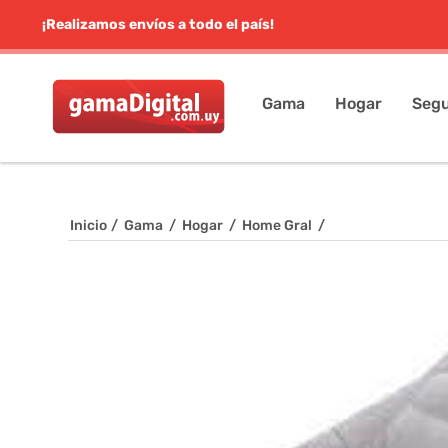
¡Realizamos envíos a todo el país!
Gama
Hogar
Segu
Inicio
/
Gama
/
Hogar
/
Home Gral
/