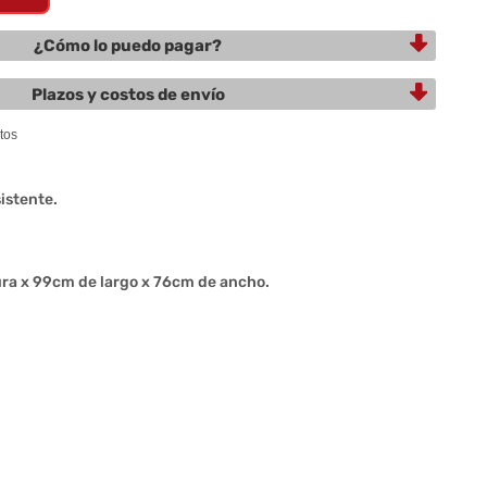
¿Cómo lo puedo pagar?
Plazos y costos de envío
istente.
ura x 99cm de largo x 76cm de ancho.