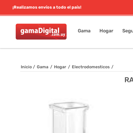
¡Realizamos envíos a todo el país!
Gama
Hogar
Segu
Inicio
/
Gama
/
Hogar
/
Electrodomesticos
/
R