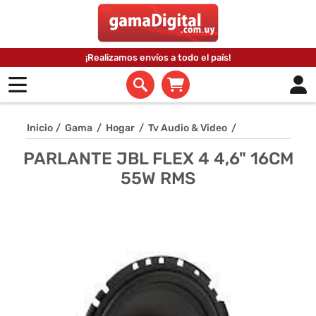
¡Realizamos envíos a todo el país!
Inicio
/
Gama
/
Hogar
/
Tv Audio & Video
/
PARLANTE JBL FLEX 4 4,6" 16CM
55W RMS