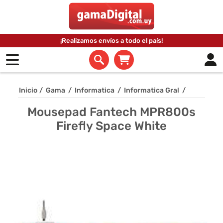
¡Realizamos envíos a todo el país!
Inicio
/
Gama
/
Informatica
/
Informatica Gral
/
Mousepad Fantech MPR800s
Firefly Space White