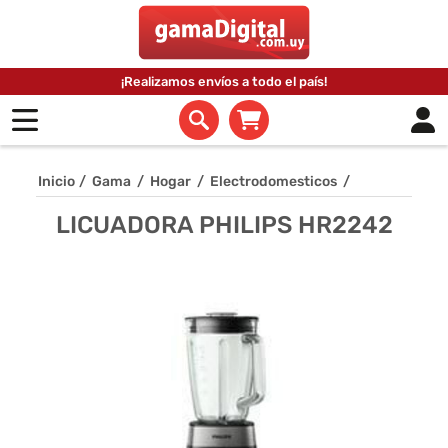
¡Realizamos envíos a todo el país!
Inicio
/
Gama
/
Hogar
/
Electrodomesticos
/
LICUADORA PHILIPS HR2242