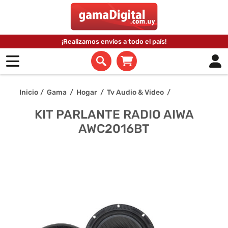
¡Realizamos envíos a todo el país!
Inicio
/
Gama
/
Hogar
/
Tv Audio & Video
/
KIT PARLANTE RADIO AIWA
AWC2016BT