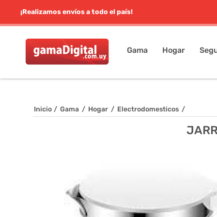
¡Realizamos envíos a todo el país!
Gama
Hogar
Segu
Inicio
/
Gama
/
Hogar
/
Electrodomesticos
/
JARR