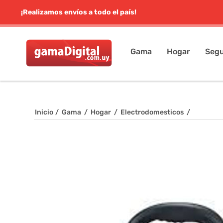
¡Realizamos envíos a todo el país!
Gama
Hogar
Segu
Inicio
/
Gama
/
Hogar
/
Electrodomesticos
/