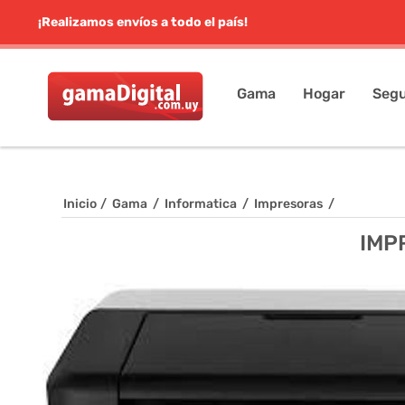
¡Realizamos envíos a todo el país!
Gama
Hogar
Segu
Inicio
/
Gama
/
Informatica
/
Impresoras
/
IMP