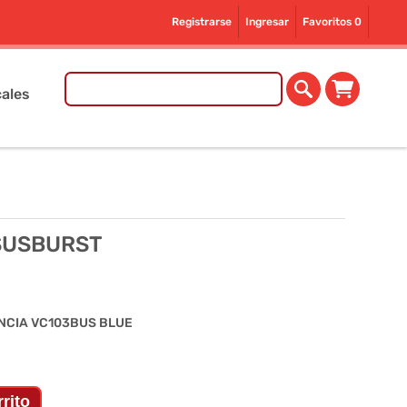
Registrarse
Ingresar
Favoritos
0
ales
 SUSBURST
NCIA VC103BUS BLUE