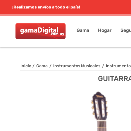
¡Realizamos envíos a todo el país!
Gama
Hogar
Segu
Inicio
/
Gama
/
Instrumentos Musicales
/
Instrumento
GUITARRA