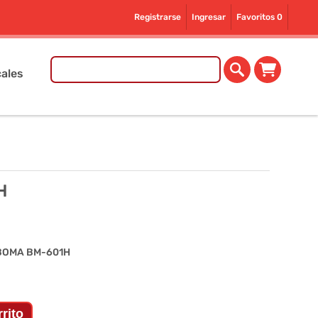
Registrarse
Ingresar
Favoritos
0
ales
H
BOMA BM-601H