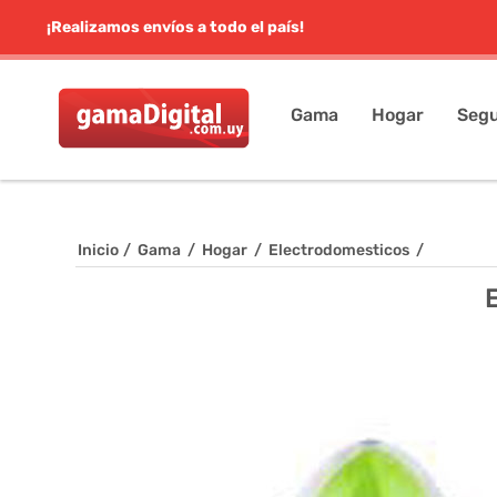
¡Realizamos envíos a todo el país!
Gama
Hogar
Segu
Inicio
/
Gama
/
Hogar
/
Electrodomesticos
/