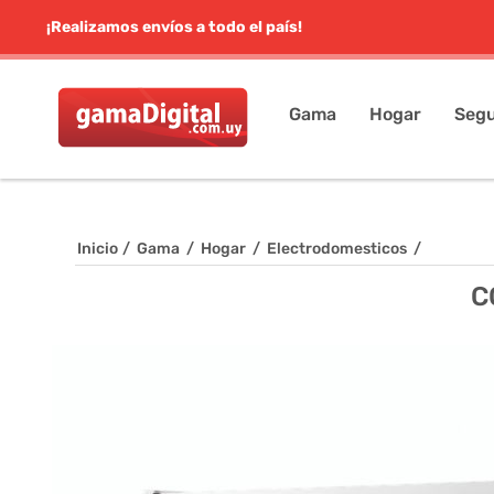
¡Realizamos envíos a todo el país!
Gama
Hogar
Segu
Inicio
/
Gama
/
Hogar
/
Electrodomesticos
/
C