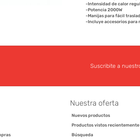
-Intensidad de calor regu
-Potencia 2000W
-Manijas para fácil trasla
-Incluye accesorios para
Suscribite a nuestr
Nuestra oferta
Nuevos productos
Productos vistos recientemente
mpras
Búsqueda