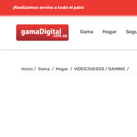
¡Realizamos envíos a todo el país!
Gama
Hogar
Segu
Inicio
/
Gama
/
Hogar
/
VIDEOJUEGOS / GAMING
/