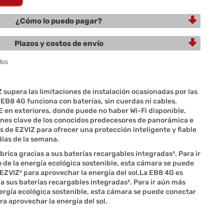
¿Cómo lo puedo pagar?
Plazos y costos de envío
supera las limitaciones de instalación ocasionadas por las
a EB8 4G funciona con baterías, sin cuerdas ni cables.
 en exteriores, donde puede no haber Wi-Fi disponible.
nes clave de los conocidos predecesores de panorámica e
s de EZVIZ para ofrecer una protección inteligente y fiable
 días de la semana.
rica gracias a sus baterías recargables integradas³. Para ir
o de la energía ecológica sostenible, esta cámara se puede
 EZVIZ⁴ para aprovechar la energía del sol.La EB8 4G es
a sus baterías recargables integradas³. Para ir aún más
energía ecológica sostenible, esta cámara se puede conectar
ra aprovechar la energía del sol.