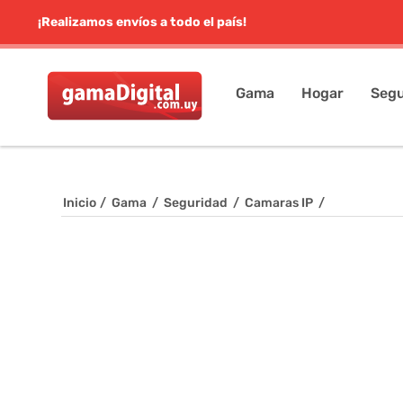
¡Realizamos envíos a todo el país!
Gama
Hogar
Segu
Inicio
/
Gama
/
Seguridad
/
Camaras IP
/