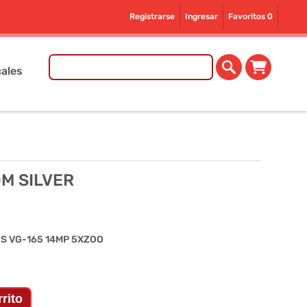
Registrarse
Ingresar
Favoritos
0
ales
M SILVER
S VG-165 14MP 5XZOO