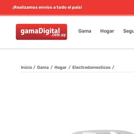
¡Realizamos envíos a todo el país!
Gama
Hogar
Segu
Inicio
/
Gama
/
Hogar
/
Electrodomesticos
/