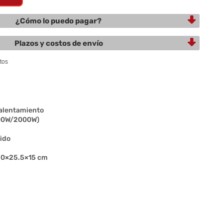
¿Cómo lo puedo pagar?
Plazos y costos de envío
calentamiento
000W/2000W)
ido
 20×25.5×15 cm