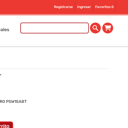
Registrarse
Ingresar
Favoritos
0
ales
T
PRO PSW15ABT