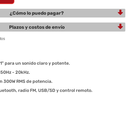
¿Cómo lo puedo pagar?
Plazos y costos de envío
1" para un sonido claro y potente.
 50Hz - 20kHz.
on 300W RMS de potencia.
uetooth, radio FM, USB/SD y control remoto.