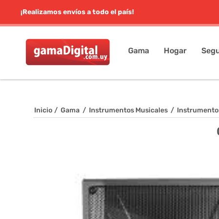
¡Realizamos envíos a todo el país!
Gama
Hogar
Segu
Inicio
/
Gama
/
Instrumentos Musicales
/
Instrumento