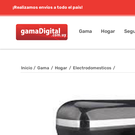
¡Realizamos envíos a todo el país!
Gama
Hogar
Segu
Inicio
/
Gama
/
Hogar
/
Electrodomesticos
/