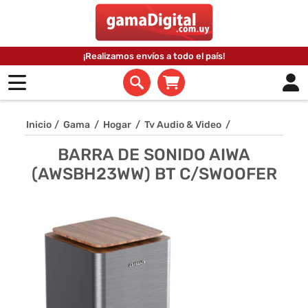
¡Realizamos envíos a todo el país!
Inicio
/
Gama
/
Hogar
/
Tv Audio & Video
/
BARRA DE SONIDO AIWA
(AWSBH23WW) BT C/SWOOFER