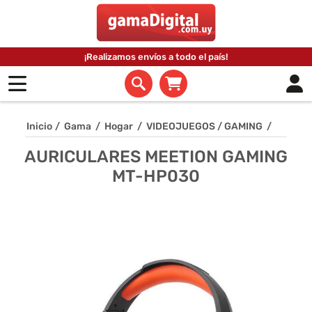
¡Realizamos envíos a todo el país!
Inicio
/
Gama
/
Hogar
/
VIDEOJUEGOS / GAMING
/
AURICULARES MEETION GAMING
MT-HP030