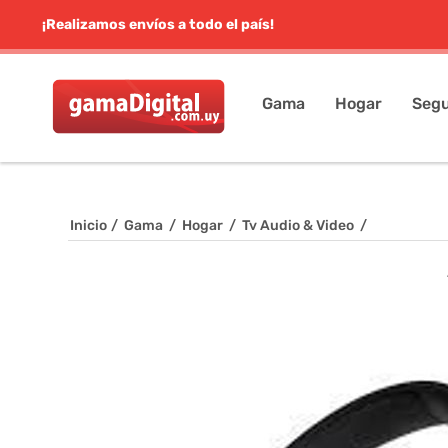
¡Realizamos envíos a todo el país!
Gama
Hogar
Segu
Inicio
/
Gama
/
Hogar
/
Tv Audio & Video
/