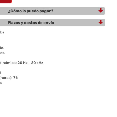
¿Cómo lo puedo pagar?
Plazos y costos de envío
do.
tes.
dinámica: 20 Hz – 20 kHz
2
horas): 76
es