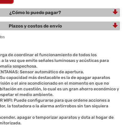
¿Cómo lo puedo pagar?
Plazos y costos de envío
ga de coordinar el funcionamiento de todos los
, a la vez que emite señales luminosas y acústicas para
omalía sospechosa.
NTANAS: Sensor automático de apertura.
u capacidad más destacable es la de apagar aparatos
visión o el aire acondicionado en el momento en que no
bitación en cuestión, lo cual es un gran ahorro económico y
spetar el medio ambiente.
WIFI: Puede configurarse para que ordene acciones a
r, la tostadora o la alarma antirrobos sin tan siquiera
cender, apagar o temporizar aparatos y dota al hogar de
itorizada.