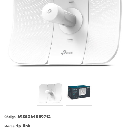
6935364089712
Código:
tp-link
Marca: