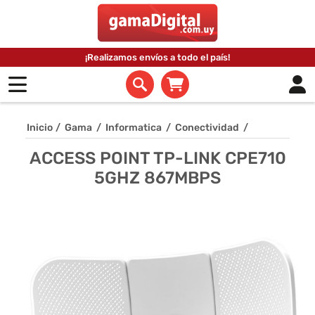
¡Realizamos envíos a todo el país!
Inicio
/
Gama
/
Informatica
/
Conectividad
/
ACCESS POINT TP-LINK CPE710
5GHZ 867MBPS