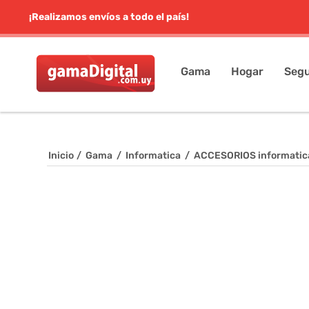
¡Realizamos envíos a todo el país!
Gama
Hogar
Segu
Inicio
/
Gama
/
Informatica
/
ACCESORIOS informatic